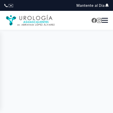
📞
✉️
🔔
Mantente al Día