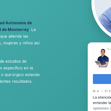
dad Autónoma de
d de Monterrey
. La
 que atiende las
, mujeres y niños así
 de estudios de
o específico en la
 o quirúrgico estando
entes resultados.