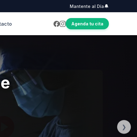
🔔
Mantente al Día
tacto
Agenda tu cita
de
❯